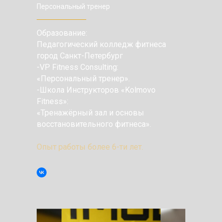
Персональный тренер
Образование:
Педагогический колледж фитнеса
город Санкт-Петербург
-VP Fitness Consulting:
«Персональный тренер».
-Школа Инструкторов «Kolmovo
Fitness»:
«Тренажёрный зал и основы
восстановительного фитнеса».
Опыт работы более 6-ти лет.