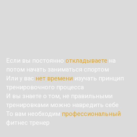
Если вы постоянно
откладываете
на
потом начать заниматься спортом
Или у вас
нет времени
изучать принцип
тренировочного процесса
И вы знаете о том, не правильными
тренировками можно навредить себе
То вам необходим
профессиональный
фитнес тренер