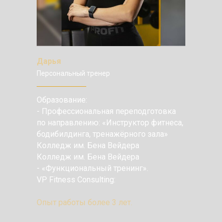
Дарья
Персональный тренер
Образование:
- Профессиональная переподготовка
по направлению: «Инструктор фитнеса,
бодибилдинга, тренажёрного зала»
Колледж им. Бена Вейдера
Колледж им. Бена Вейдера
- «Функциональный тренинг».
VP Fitness Consulting:
Опыт работы более 3 лет.