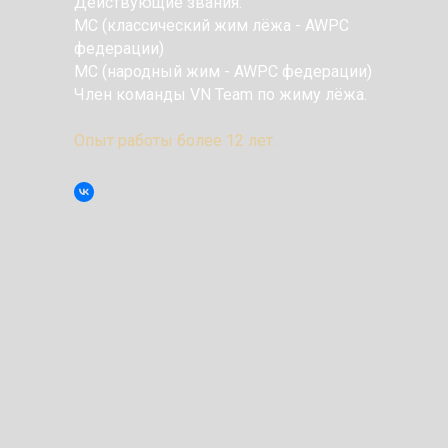
Действующие звания:
МС (классический жим лёжа - AWPC
федерации)
МС (народный жим - AWPC федерации)
Член команды VN Team по жиму лёжа.
Опыт работы более 12 лет.